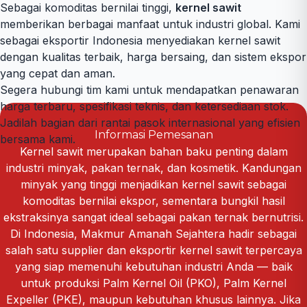
Sebagai komoditas bernilai tinggi,
kernel sawit
memberikan berbagai manfaat untuk industri global. Kami
sebagai eksportir Indonesia menyediakan kernel sawit
dengan kualitas terbaik, harga bersaing, dan sistem ekspor
yang cepat dan aman.
Segera hubungi tim kami untuk mendapatkan penawaran
harga terbaru, spesifikasi teknis, dan ketersediaan stok.
Jadilah bagian dari rantai pasok internasional yang efisien
Informasi Pemesanan
bersama kami.
Kernel sawit merupakan bahan baku penting dalam
industri minyak, pakan ternak, dan kosmetik. Kandungan
minyak yang tinggi menjadikan kernel sawit sebagai
komoditas bernilai ekspor, sementara bungkil hasil
ekstraksinya sangat ideal sebagai pakan ternak bernutrisi.
Di Indonesia, Makmur Amanah Sejahtera hadir sebagai
salah satu supplier dan eksportir kernel sawit terpercaya
yang siap memenuhi kebutuhan industri Anda — baik
untuk produksi Palm Kernel Oil (PKO), Palm Kernel
Expeller (PKE), maupun kebutuhan khusus lainnya. Jika