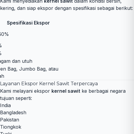
Kami menyediakan
kernel sawit
dalam kondisi bersih,
kering, dan siap ekspor dengan spesifikasi sebagai berikut:
Spesifikasi Ekspor
50%
%
%
agam dan utuh
en Bag, Jumbo Bag, atau
ah
Layanan Ekspor Kernel Sawit Terpercaya
Kami melayani ekspor
kernel sawit
ke berbagai negara
tujuan seperti:
India
Bangladesh
Pakistan
Tiongkok