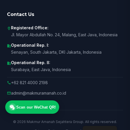
Contact Us
Registered Office:
location_on
Jl. Mayor Abdullah No. 24, Malang, East Java, Indonesia
Operational Rep. I:
business
Senayan, South Jakarta, DKI Jakarta, Indonesia
Operational Rep. II:
business
Surabaya, East Java, Indonesia
+62 821 4000 2198
call
admin@makmuramanah.co.id
mail
Scan our WeChat QR!
© 2026 Makmur Amanah Sejahtera Group. All rights reserved.