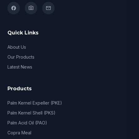
facebook
camera_alt
email
Quick Links
About Us
Our Products
Latest News
Products
Palm Kernel Expeller (PKE)
Palm Kernel Shell (PKS)
Palm Acid Oil (PAO)
Copra Meal