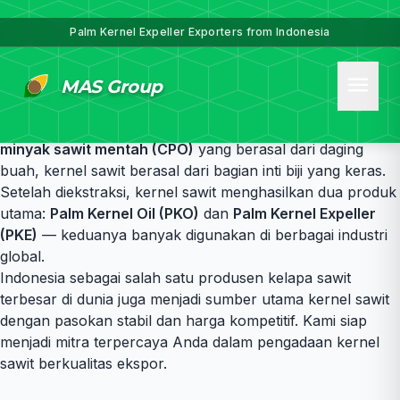
Palm Kernel Expeller Exporters from Indonesia
Kernel Sawit Berkualitas Ekspor – Solusi Bernilai Tinggi
menu
MAS Group
dari Indonesia
Kernel sawit
atau
Palm Kernel
adalah biji dari buah kelapa
sawit yang memiliki nilai ekonomi tinggi. Berbeda dari
minyak sawit mentah (CPO)
yang berasal dari daging
buah, kernel sawit berasal dari bagian inti biji yang keras.
Setelah diekstraksi, kernel sawit menghasilkan dua produk
utama:
Palm Kernel Oil (PKO)
dan
Palm Kernel Expeller
(PKE)
— keduanya banyak digunakan di berbagai industri
global.
Indonesia sebagai salah satu produsen kelapa sawit
terbesar di dunia juga menjadi sumber utama kernel sawit
dengan pasokan stabil dan harga kompetitif. Kami siap
menjadi mitra terpercaya Anda dalam pengadaan kernel
sawit berkualitas ekspor.