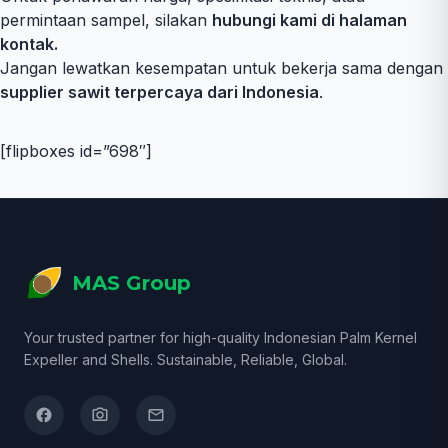
permintaan sampel, silakan
hubungi kami di halaman
kontak
.
Jangan lewatkan kesempatan untuk bekerja sama dengan
supplier sawit terpercaya dari Indonesia
.
[flipboxes id=”698″]
MAS Group
Your trusted partner for high-quality Indonesian Palm Kernel
Expeller and Shells. Sustainable, Reliable, Global.
facebook
camera_alt
email