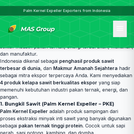
Produk Sawit Unggulan Berkualitas Ekspor – Solusi
Terbaik untuk Kebutuhan Industri Global
Palm Kernel Expeller Exporters from Indonesia
Makmur Amanah Sejahtera
adalah eksportir terpercaya
yang menyediakan berbagai
produk sawit berkualitas
menu
MAS Group
tinggi
dari Indonesia. Dengan pengalaman dan jaringan
luas, kami hadir sebagai mitra strategis bagi perusahaan di
sektor industri pakan ternak, energi terbarukan, makanan,
dan manufaktur.
Indonesia dikenal sebagai
penghasil produk sawit
terbesar di dunia
, dan
Makmur Amanah Sejahtera
hadir
sebagai mitra ekspor terpercaya Anda. Kami menyediakan
4 produk kelapa sawit berkualitas ekspor
yang siap
memenuhi kebutuhan industri pakan ternak, energi, dan
pangan.
1. Bungkil Sawit (Palm Kernel Expeller – PKE)
Palm Kernel Expeller
adalah produk sampingan dari
proses ekstraksi minyak inti sawit yang banyak digunakan
sebagai
pakan ternak tinggi protein
. Cocok untuk sapi
perah, sapi potong, kambing, dan domba.