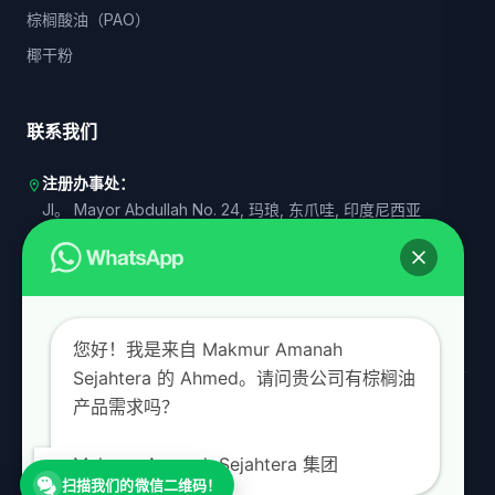
棕榈酸油（PAO）
椰干粉
联系我们
注册办事处：
location_on
Jl。 Mayor Abdullah No. 24, 玛琅, 东爪哇, 印度尼西亚
运营代表 I：
商业
Senayan, 南雅加达, DKI 雅加达, 印度尼西亚
运营代表 II：
商业
印度尼西亚东爪哇省泗水
您好！我是来自 Makmur Amanah
Sejahtera 的 Ahmed。请问贵公司有棕榈油
+62 821 4000 2198
称呼
产品需求吗？
admin@makmuramanah.co.id
邮件
Makmur Amanah Sejahtera 集团
扫描我们的微信二维码！