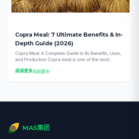
Copra Meal: 7 Ultimate Benefits & In-
Depth Guide (2026)
Copra Meal: A Complete Guide to Its Benefits, Uses,
and Production Copra meal is one of the most
underrated yet powerful ingredients in the animal
阅读更多
向前箭头
feed industry, offering a sustainable solution to rising
operational costs. For farm owners and livestock
managers, the challenge of finding cost-effective,
high-protein feed sources is a constant battle
against market […]
MAS集团