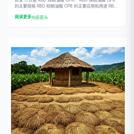
的主要规格 RBD 棕榈油酸 CP8 的主要应用和用途 RBD
棕榈油酸 CP8 与 CP10 的 4 个主要区别 1. 决定性因素：
阅读更多
向前箭头
浊点 2. 碘值和稳定性 3. 应用和性能 4. 价格和供货情况
为什么 […]