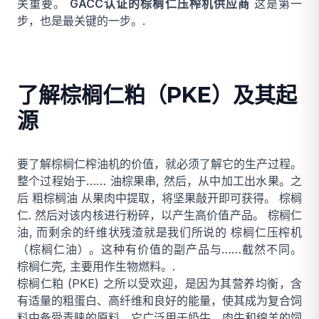
关重要。
GACC认证的棕榈仁压榨机供应商
这是第一
步，也是最关键的一步。.
了解棕榈仁粕（PKE）及其起
源
要了解棕榈仁榨油机的价值，就必须了解它的生产过程。
整个过程始于……
油棕果串
, 然后，从中加工出水果。之
后
粗棕榈油
从果肉中提取，将坚果敲开即可获得。
棕榈
仁
. 然后对该内核进行粉碎，以产生高价值产品。
棕榈仁
油
, 而剩余的纤维状残渣就是我们所说的
棕榈仁压榨机
（棕榈仁油）。这种有价值的副产品与……截然不同。
棕榈仁壳
, 主要用作生物燃料。.
棕榈仁粕 (PKE) 之所以受欢迎，是因为其营养均衡，含
有适量的粗蛋白、高纤维和良好的能量，使其成为复合饲
料中备受青睐的原料。它广泛用于奶牛、肉牛和绵羊的饲