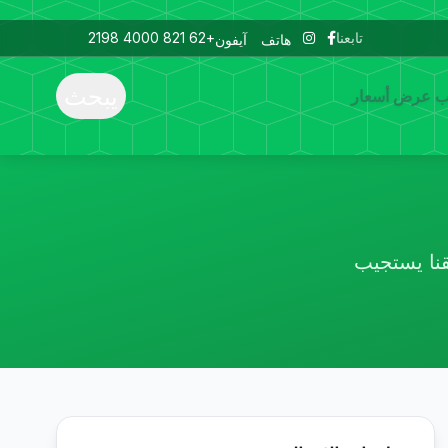
تابعنا
+62 821 4000 2198
هاتف آيفون
يبحث
 عرض أسعار
قنا يستجيب