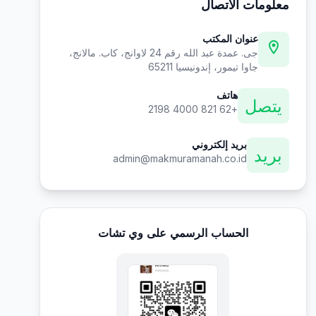
معلومات الاتصال
عنوان المكتب
location_on
جى. عمدة عبد الله رقم 24 لاوانج، كاب. مالانج،
جاوا تيمور، إندونيسيا 65211
هاتف
يتصل
+62 821 4000 2198
بريد إلكتروني
بريد
admin@makmuramanah.co.id
الحساب الرسمي على وي تشات