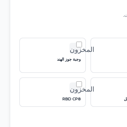
.
المخزون_2
وجبة جوز الهند
المخزون_2
ل
RBD CP8