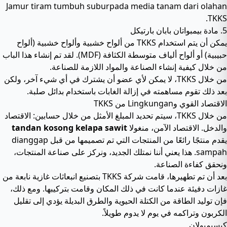
Jamur tiram tumbuh suburpada media tanam dari olahan
TKKS.
5. مادة بيمبواتان بابان بارتيكل
يمكن أن يتم استخدام TKKS من ألواح خشبية وألواح خشبية (ألواح
حبيبية) أو ألواح ألياف متوسطة الكثافة (MDF). لقد تم إنشاء هذا الباب
من خلال كيفية إنشاء الصناعة والمواد اللازمة للصناعة.
من خلال TKKS، لا يمكن لأي عضو أن يشترك في أي شيء آخر، ولكن
بعد ذلك تقوم مساهمته في إزالة الغابات باستخدام بدائل صلبة.
الاقتصاد القوي وLingkungan من TKKS
من خلال TKKS، سيتم تحديد المبلغ الأمثل من خلال حسابين: الاقتصاد
والدخل. الاقتصاد الآمن، منغولا
tandan kosong kelapa sawit
يقدم منتجًا رائعًا من المنتجات التي تم تصميمها من قبل dianggap
sampah. هذا يعني أننا نمتلك الجديد، ونركز على صناعة المنتجات،
ونحقق كفاءة الصناعة.
بعد أن تم تطهيرها، قامت شركة TKKS بتصنيع انبعاثات غازية نابعة من
غازات دفيئة عندما كانت في ذلك المكان وقامت بتركيبها. ومع ذلك،
فإن توليد الطاقة من الكتلة الحيوية والطرق البديلة يؤدي إلى تقليل
الكربون وتراكمه في يوم لا يدوم طويلاً.
كيسيمبولان