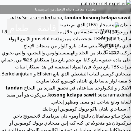
مصدرو معاصرة نواة النخيل من إندونيسيا
أبا إيتو تاندان كوسونج كيلابا ساويت؟
tandan kosong kelapa sawit
Secara sederhana,
هذا هو
تاندان بواه سيجار (TBS) الذي تم تعيينه من قبل جميع الأشخاص
قائمة طعام
مجموعة ماس
(بروندولان) الذي تم تقديمه من خلال منهجيات سليمة من بابريك كيلابا
ساويت. تتميز TKKS بشخصيات مميزة (lignoselulosa) مع الهواء
الذي يانغ كوكوب تينغي سات بارو كلوار من منتجات الإنتاج.
تركيبة ثلاثية الأبعاد من الجلد والهيميسيلولوس والليجنين، والتي تحتوي
على مادة عضوية يانغ كايا. مع حجم يانغ بيزا مينكاباي 23% من إجمالي
بيرات TBS يانغ ديولا، فإن المواد المضمنة في هذا سيكارا تيبات
مينجادي كونسي للباب التشغيلي الذي يانغ Efisien و Berkelanjutan.
5 منفة لوار بياسا داري تاندان كوسونغ كيلابا ساويت
الابتكار والتكنولوجيا يساعدان في تحقيق المزيد من النجاح
tandan
kosong kelapa sawit
secaramaximal. بيريكوت هو أمر مفيد
للغاية ويانغ شاحب ذو معنى ومظهر إيجابي.
1. سيباجاي باهان باكو بوبوك كومبوس أورجانيك
صلاح ساتو بيمانفاتان بالينج أوموم دان بيردامباك لانجسونج باجي
بيركيبونان هو منجولاه تي كيه كيه إس مينجادي بوبوك كومبوس أو
مينجوناكانيا سيباغاي مولسا. تم تصنيع الكالسيوم (البوتاسيوم) الذي تم