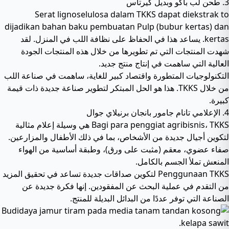
3. طحن لب باكو وبديل كيرتاس
Serat lignoselulosa dalam TKKS dapat diekstrak to
dijadikan bahan baku pembuatan Pulp (bubur kertas) dan
kertas. يساعد هذا في الحفاظ على نظافة اللب في المنزل. لقد
شهدت المنتجات التي تم تطويرها من خلال هذه المنتجات الجودة
العالية التي ساهمت في إنتاج منتج جديد.
التكنولوجيات المتطورة واقتصاد كبير للغاية، ساهمت في صناعة اللب
من خلال TKKS. هذا هو الحل المبتكر لتطوير صناعة جديدة ذات قيمة
كبيرة.
4. الإعلامي تانام جامور بانجان برنيلاي جوال
Bagi para penggiat agribisnis، TKKS هي وسيلة إعلام مثالية
لتكوين أجيال جديدة من الأشخاص، بما في ذلك الأطفال والمزارعين.
صفاء عضوي، معقم (مثبت على ورق)، وطبقة أساسية من الهواء
المنعش تملأ الجسم بالكامل.
Penggunaan TKKS لتكوين صداقات جديدة تساعد في تحقيق المزيد
من التقدم في عملية البحث عن المفقودين. إنها فكرة جديدة عن
الصناعة التي توفر عددًا من البدائل البديلة للمنتج.