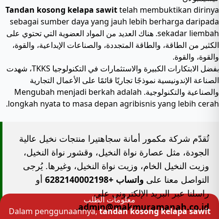
Tandan kosong kelapa sawit
telah membuktikan dirinya
sebagai sumber daya yang jauh lebih berharga daripada
sekadar liembah. هناك العديد من المواد العضوية التي تحتوي على
الكثير من الطاقة، والطاقة المتجددة، والصناعات الإبداعية، والقوة،
والقوة، والقوة.
بفضل الابتكارات الكبيرة والاستثمارات في التكنولوجيا TKKS، شهدت
الصناعة الإندونيسية نموذجًا تجاريًا قائمًا على الأعمال التجارية
والصناعية والتكنولوجية. Mengubah menjadi berkah adalah
longkah nyata to masa depan agribisnis yang lebih cerah.
تُقدّم شركة مكمور أمانة سجاهتيرا منتجات نخيل عالية
الجودة، مثل عصارة نواة النخيل، وقشور نواة النخيل،
وزيت النخيل الخام، وزيت نواة النخيل، وغيرها. يُرجى
التواصل معنا على
واتساب +6282140002198
أو
راسلنا عبر البريد الإلكتروني على
معلومات الطلب
.
admin@makmuramanah.co.id
Dalam penggunaannya,
tandan kosong kelapa sawit