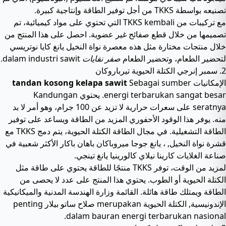
تصنيعه بواسطة TKKS من أجل توفير الطاقة وإنتاجية كبيرة.
مع تركيبات من TKKS kembali التي تحتوي على مواد كيميائية، تم
تصميمها من خلال قطع صفائح غير عضوية. احصل على هذا المنتج من
خلال منتجات مختارة مثل هذه
معصرة نواة النخيل
يانغ كايا نوتريسي
لتحضير الطعام، وتحضير الطعام
صفر نفايات
dalam industri sawit.
2. سمبر إنرجي الكتلة الحيوية تيرباروكان
الإمكانيات
Sebagai sumber
tandan kosong kelapa sawit
energi terbarukan sangat besar. يحتوي Kandungan
seratnya على سعرات حرارية لا تزيد عن 100 جرام، وهو أمر لا بد
منه. يوفر هذا الوقود الأحفوري المزيد من الطاقة ويساعد على توفير
الطاقة التشغيلية. في مجال الطاقة الكتلة الحيوية، يتم دمج TKKS مع
قشرة نواة النخيل
, ، يانغ جوجا ميروباكان باهان باكار الأكثر شعبية في
صناعة الغلايات كارينا نيلاي كالورينيا يانغ تينجي.
لمزيد من الوقت، توفر TKKS منتجًا للطاقة يحتوي على طاقة مثل
الكتلة الحيوية أو الطوب. يحتوي هذا المنتج على عدد لا يحصى من
الطاقة ويمتلك طاقة هائلة. القائمة
وزارة الهندسة المدنية والميكانيكية
الإندونيسية
, الكتلة الحيوية merupakan صلاح ساتو بيلار penting
dalam bauran energi terbarukan nasional.