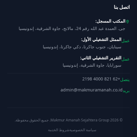
اتصل بنا
المكتب المسجل:
location_on
جى. العمدة عبد الله رقم 24، مالانج، جاوة الشرقية، إندونيسيا
الممثل التشغيلي الأول:
عمل
سينايان، جنوب جاكرتا، دكي جاكرتا، إندونيسيا
التقرير التشغيلي الثاني:
عمل
سورابايا، جاوة الشرقية، إندونيسيا
+62 821 4000 2198
يتصل
admin@makmuramanah.co.id
بريد
© 2026 Makmur Amanah Sejahtera Group. جميع الحقوق محفوظة.
سياسة الخصوصية
شروط الخدمة